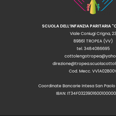
SCUOLA DELL’INFANZIA PARITARIA 
Viale Coniugi Crigna, 2
89861 TROPEA (VV)
tel. 3484086695
cottolengotropea@yahoo
direzione@tropea.scuolacotto
Cod. Mecc. VV1A02800
Coordinate Bancarie Intesa San Paolo
IBAN: IT34F032390160010000