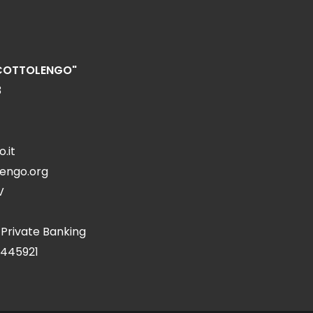
"COTTOLENGO"
3
.it
lengo.org
V
 Private Banking
0445921